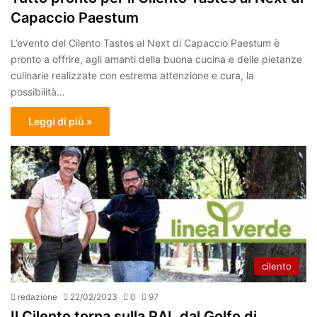
Capaccio Paestum
L’evento del Cilento Tastes al Next di Capaccio Paestum è
pronto a offrire, agli amanti della buona cucina e delle pietanze
culinarie realizzate con estrema attenzione e cura, la
possibilità…
Leggi di più »
cilento
redazione
22/02/2023
0
97
Il Cilento torna sulla RAI, dal Golfo di