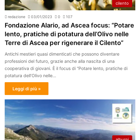
cilento
redazione
03/01/2023
0
107
Fondazione Alario, ad Ascea focus: “Potare
lento, pratiche di potatura dell’Olivo nelle
Terre di Ascea per rigenerare il Cilento”
Antichi mestieri quasi dimenticati che possono diventare
professioni del futuro, grazie anche alla nascita di una
cooperativa di giovani. È il focus di “Potare lento, pratiche di
potatura dell’Olivo nelle…
Leggi di più »
alburni