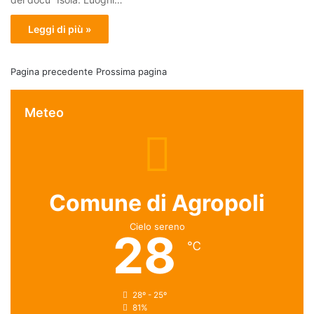
Leggi di più »
Pagina precedente
Prossima pagina
Meteo
Comune di Agropoli
Cielo sereno
28
℃
28º - 25º
81%