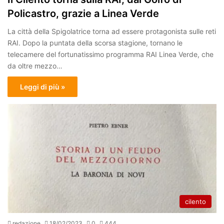
Policastro, grazie a Linea Verde
La città della Spigolatrice torna ad essere protagonista sulle reti
RAI. Dopo la puntata della scorsa stagione, tornano le
telecamere del fortunatissimo programma RAI Linea Verde, che
da oltre mezzo…
Leggi di più »
cilento
redazione
18/02/2023
0
444