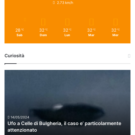
2.73 km/h
28
32
32
32
32
℃
℃
℃
℃
℃
Sab
Dom
Lun
Mar
Mer
Curiosità
Ufo
a
Celle
di
Bulgheria,
il
caso
e’
14/05/2024
Ufo a Celle di Bulgheria, il caso e’ particolarmente
particolarmente
attenzionato
attenzionato