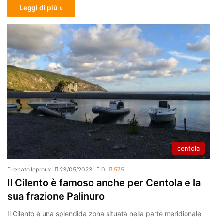
Leggi di più »
centola
renato leproux
23/05/2023
0
575
Il Cilento è famoso anche per Centola e la
sua frazione Palinuro
Il Cilento è una splendida zona situata nella parte meridionale