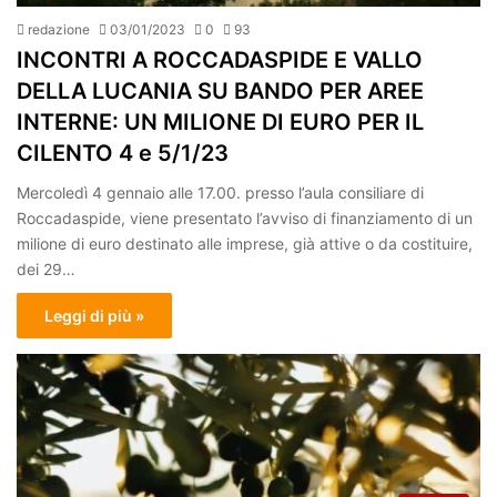
redazione
03/01/2023
0
93
INCONTRI A ROCCADASPIDE E VALLO
DELLA LUCANIA SU BANDO PER AREE
INTERNE: UN MILIONE DI EURO PER IL
CILENTO 4 e 5/1/23
Mercoledì 4 gennaio alle 17.00. presso l’aula consiliare di
Roccadaspide, viene presentato l’avviso di finanziamento di un
milione di euro destinato alle imprese, già attive o da costituire,
dei 29…
Leggi di più »